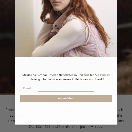
Melden Sie sich für unseren Newsletter an und erhalten Sie exklusiv
frühzeitig Infos zu unseren neuen Kollektionen und Events!
Anmelden
Entdecken Sie unsere vielfältige Schuhauswahl – von Sneakers bis hin
zu eleganten Stiefeln. Wir führen sorgfältig ausgewählte Modelle
unserer Partner, die wir hier
für Sie anbieten
. So finden Sie bei uns
Qualität, Stil und Komfort für jeden Anlass.