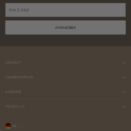
Ihre
E-
Mail
Anmelden
KONTAKT
KUNDENSERVICE
KARRIERE
FOLLOW US
Sprache
DE