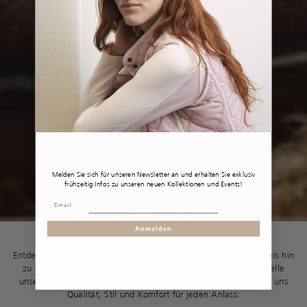
Melden Sie sich für unseren Newsletter an und erhalten Sie exklusiv
frühzeitig Infos zu unseren neuen Kollektionen und Events!
Anmelden
Entdecken Sie unsere vielfältige Schuhauswahl – von Sneakers bis hin
zu eleganten Stiefeln. Wir führen sorgfältig ausgewählte Modelle
unserer Partner, die wir hier
für Sie anbieten
. So finden Sie bei uns
Qualität, Stil und Komfort für jeden Anlass.