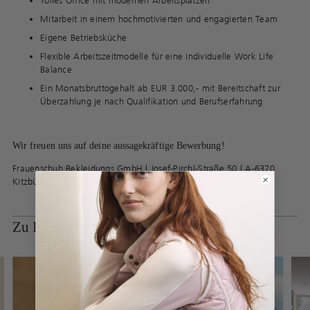
Tolles Office mit modernen Arbeitsplätzen
Mitarbeit in einem hochmotivierten und engagierten Team
Eigene Betriebsküche
Flexible Arbeitszeitmodelle für eine individuelle Work Life
Balance
Ein Monatsbruttogehalt ab EUR 3.000,- mit Bereitschaft zur
Überzahlung je nach Qualifikation und Berufserfahrung
Wir freuen uns auf deine aussagekräftige Bewerbung!
Frauenschuh Bekleidungs GmbH | Josef-Pirchl-Straße 50 | A-6370
Kitzbühel | office@frauenschuh.com
Zu Ihren Diensten