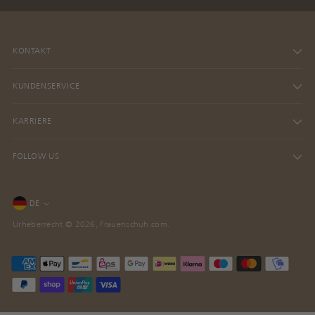
KONTAKT
KUNDENSERVICE
KARRIERE
FOLLOW US
Sprache
DE
Urheberrecht © 2026,
Frauenschuh.com
.