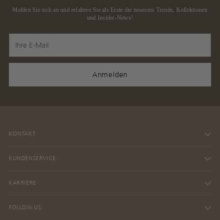
Melden Sie sich an und erfahren Sie als Erste die neuesten Trends, Kollektionen
und Insider-News!
Ihre
E-
Mail
Anmelden
KONTAKT
KUNDENSERVICE
KARRIERE
FOLLOW US