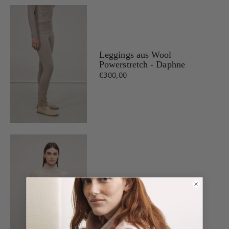
Leggings aus Wool
Powerstretch - Daphne
€300,00
Strickpullover mit
Skifahrermotiv - TinaMulti
€700,00