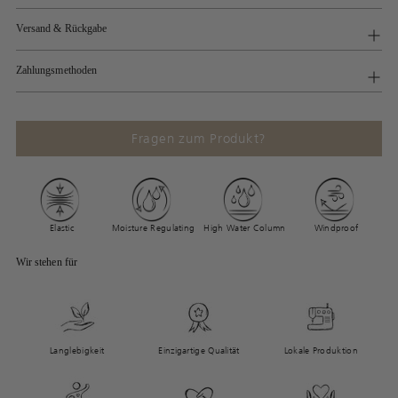
Versand & Rückgabe
Zahlungsmethoden
Fragen zum Produkt?
Elastic
Moisture Regulating
High Water Column
Windproof
Wir stehen für
Langlebigkeit
Einzigartige Qualität
Lokale Produktion