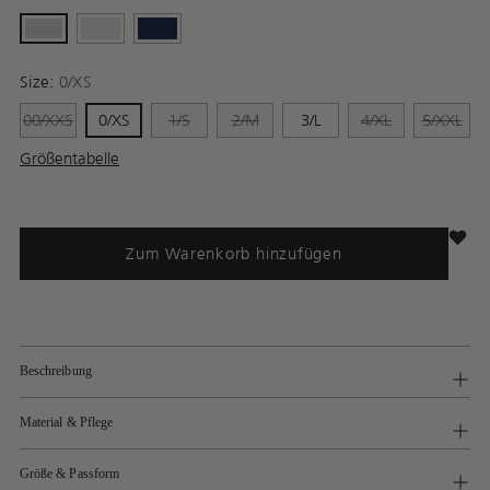
Size:
0/XS
00/XXS
0/XS
1/S
2/M
3/L
4/XL
5/XXL
Größentabelle
Zum Warenkorb hinzufügen
Beschreibung
Material & Pflege
Größe & Passform