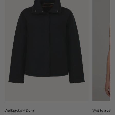
Walkjacke - Delia
Weste aus B