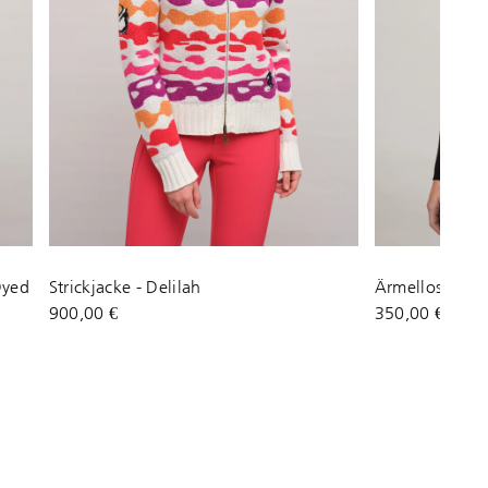
Dyed
Strickjacke - Delilah
Ärmelloses Stri
900,00 €
350,00 €