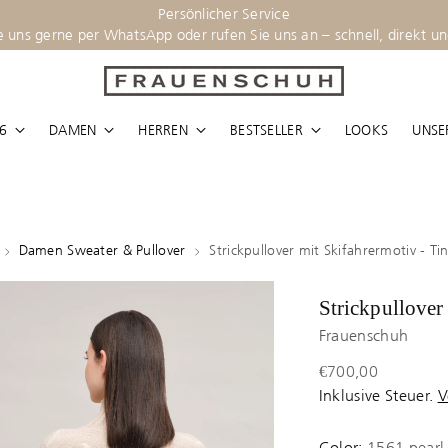
stenfreie Lieferung nach Deutschland und Österreich – inklusive k
6
DAMEN
HERREN
BESTSELLER
LOOKS
UNSE
Damen Sweater & Pullover
Strickpullover mit Skifahrermotiv - Ti
Strickpullover
Frauenschuh
Regulärer
€700,00
Preis
Inklusive Steuer.
V
Color:
1561 pearl