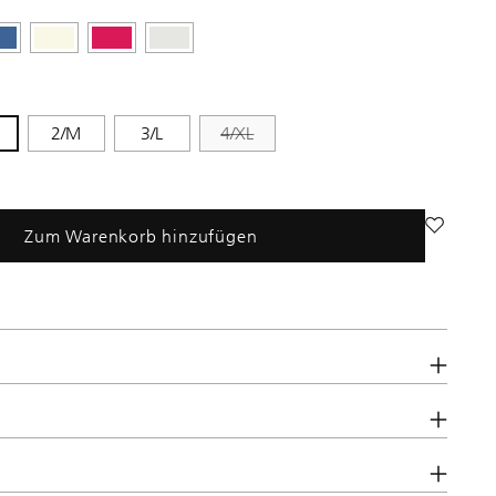
2/M
3/L
4/XL
Zum Warenkorb hinzufügen