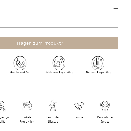
Fragen zum Produkt?
Gentle and Soft
Moisture Regulating
Thermo Regulating
gartige
Lokale
Bewussten
Familie
Persönlicher
lität
Produktion
Lifestyle
Service