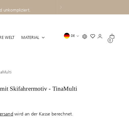
ostenlosem Rückversand.
Sprache
DE
RE WELT
MATERIAL
Geolocation Button
0
naMulti
 mit Skifahrermotiv - TinaMulti
ersand
wird an der Kasse berechnet.