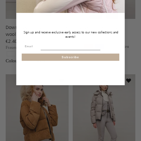
Down jacket made of merino
Functional Jacket - Ayla
Sign up and receive exclusive early access to our new collections and
wool – Alpine-ME
€1.200,00
events!
€2.400,00
Frauenschuh
+2 more
Frauenschuh
Colour: 4:30 PM
Subscribe
Colour: 2151 cream