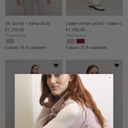
Ski Jacket – Xenia Multi
Loden winter jacket – Isabel-L
€1.250,00
€1.700,00
Frauenschuh
Frauenschuh
Colour: 31 0 cashmere
Colour: 31 0 cashmere